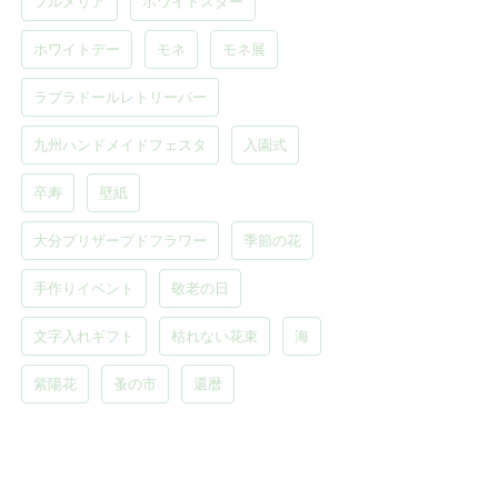
プルメリア
ホワイトスター
ホワイトデー
モネ
モネ展
ラブラドールレトリーバー
九州ハンドメイドフェスタ
入園式
卒寿
壁紙
大分プリザーブドフラワー
季節の花
手作りイベント
敬老の日
文字入れギフト
枯れない花束
海
紫陽花
蚤の市
還暦