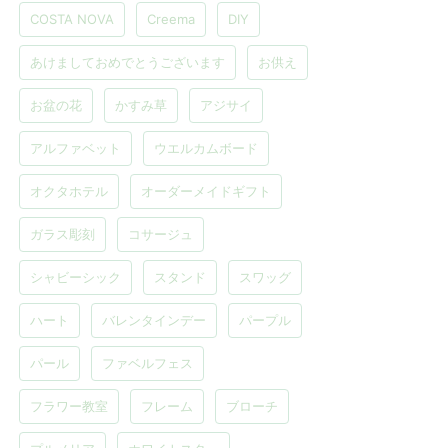
COSTA NOVA
Creema
DIY
あけましておめでとうございます
お供え
お盆の花
かすみ草
アジサイ
アルファベット
ウエルカムボード
オクタホテル
オーダーメイドギフト
ガラス彫刻
コサージュ
シャビーシック
スタンド
スワッグ
ハート
バレンタインデー
パープル
パール
ファベルフェス
フラワー教室
フレーム
ブローチ