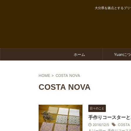
大分県を拠点とするプリ
ホーム
Yuanに
HOME
>
COSTA NOVA
COSTA NOVA
日々のこと
手作りコースターと
2016/12/5
COSTA
＆ソーサー
,
手作りコース