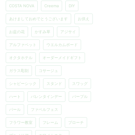
COSTA NOVA
Creema
DIY
あけましておめでとうございます
お供え
お盆の花
かすみ草
アジサイ
アルファベット
ウエルカムボード
オクタホテル
オーダーメイドギフト
ガラス彫刻
コサージュ
シャビーシック
スタンド
スワッグ
ハート
バレンタインデー
パープル
パール
ファベルフェス
フラワー教室
フレーム
ブローチ