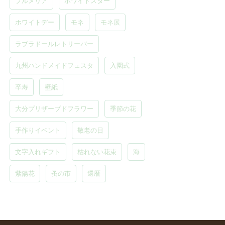
プルメリア
ホワイトスター
ホワイトデー
モネ
モネ展
ラブラドールレトリーバー
九州ハンドメイドフェスタ
入園式
卒寿
壁紙
大分プリザーブドフラワー
季節の花
手作りイベント
敬老の日
文字入れギフト
枯れない花束
海
紫陽花
蚤の市
還暦