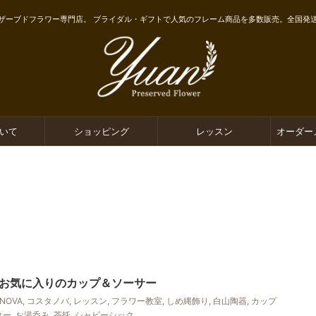
ザーブドフラワー専門店。 ブライダル・ギフトで人気のフレーム商品を多数販売。全国発
ついて
ショッピング
レッスン
オーダー
お気に入りのカップ＆ソーサー
 NOVA
,
コスタノバ
,
レッスン
,
フラワー教室
,
しめ縄飾り
,
白山陶器
,
カップ
ター
,
お湯呑み
,
茶托
,
シャビーシック