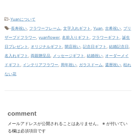
-
Yuanについて
-
長寿祝い
,
フラワーフレーム
,
文字入れギフト
,
Yuan
,
古希祝い
,
プリ
ザーブドフラワー
,
yuanflower
,
名前入りギフト
,
フラワーギフト
,
誕生
日プレゼント
,
オリジナルギフト
,
開店祝い
,
記念日ギフト
,
結婚記念日
,
名入れギフト
,
両親贈呈品
,
メッセージギフト
,
結婚祝い
,
オーダーメイ
ドギフト
,
インテリアフラワー
,
周年祝い
,
ガラスドーム
,
還暦祝い
,
枯れ
ない花
comment
メールアドレスが公開されることはありません。
※
が付いてい
る欄は必須項目です