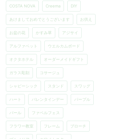
COSTA NOVA
Creema
DIY
あけましておめでとうございます
お供え
お盆の花
かすみ草
アジサイ
アルファベット
ウエルカムボード
オクタホテル
オーダーメイドギフト
ガラス彫刻
コサージュ
シャビーシック
スタンド
スワッグ
ハート
バレンタインデー
パープル
パール
ファベルフェス
フラワー教室
フレーム
ブローチ