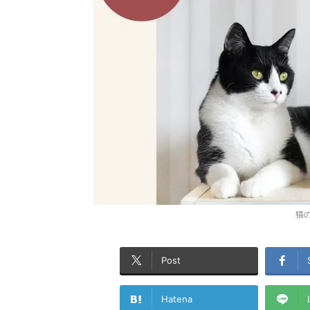
猫
Post
Hatena