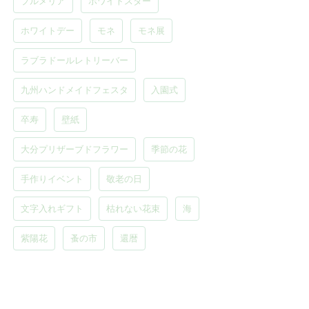
プルメリア
ホワイトスター
ホワイトデー
モネ
モネ展
ラブラドールレトリーバー
九州ハンドメイドフェスタ
入園式
卒寿
壁紙
大分プリザーブドフラワー
季節の花
手作りイベント
敬老の日
文字入れギフト
枯れない花束
海
紫陽花
蚤の市
還暦