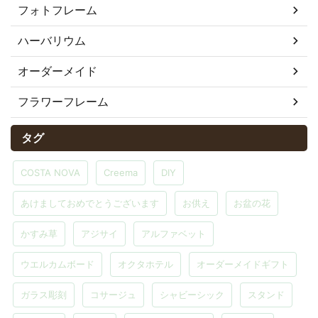
フォトフレーム
ハーバリウム
オーダーメイド
フラワーフレーム
タグ
COSTA NOVA
Creema
DIY
あけましておめでとうございます
お供え
お盆の花
かすみ草
アジサイ
アルファベット
ウエルカムボード
オクタホテル
オーダーメイドギフト
ガラス彫刻
コサージュ
シャビーシック
スタンド