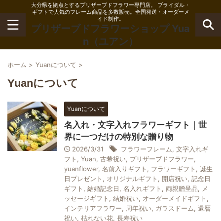
大分県を拠点とするプリザーブドフラワー専門店。 ブライダル・
ギフトで人気のフレーム商品を多数販売。全国発送・オーダーメ
イド制作。
プリザーブドフラワーショップ Yua
n（ユアン）
ホーム
>
Yuanについて
>
Yuanについて
Yuanについて
名入れ・文字入れフラワーギフト｜世
界に一つだけの特別な贈り物
2026/3/31
フラワーフレーム
,
文字入れギ
フト
,
Yuan
,
古希祝い
,
プリザーブドフラワー
,
yuanflower
,
名前入りギフト
,
フラワーギフト
,
誕生
日プレゼント
,
オリジナルギフト
,
開店祝い
,
記念日
ギフト
,
結婚記念日
,
名入れギフト
,
両親贈呈品
,
メ
ッセージギフト
,
結婚祝い
,
オーダーメイドギフト
,
インテリアフラワー
,
周年祝い
,
ガラスドーム
,
還暦
祝い
,
枯れない花
,
長寿祝い