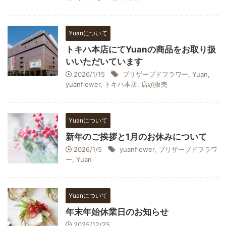
Yuanについて
トキハ本店にてYuanの商品をお取り扱
いいただいています
2026/1/15
プリザーブドフラワー
,
Yuan
,
yuanflower
,
トキハ本店
,
店頭販売
Yuanについて
新年のご挨拶と1月のお休みについて
2026/1/5
yuanflower
,
プリザーブドフラワ
ー
,
Yuan
Yuanについて
年末年始休業日のお知らせ
2025/12/25