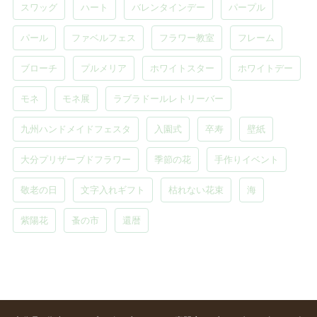
スワッグ
ハート
バレンタインデー
パープル
パール
ファベルフェス
フラワー教室
フレーム
ブローチ
プルメリア
ホワイトスター
ホワイトデー
モネ
モネ展
ラブラドールレトリーバー
九州ハンドメイドフェスタ
入園式
卒寿
壁紙
大分プリザーブドフラワー
季節の花
手作りイベント
敬老の日
文字入れギフト
枯れない花束
海
紫陽花
蚤の市
還暦