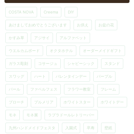
COSTA NOVA
Creema
DIY
あけましておめでとうございます
お供え
お盆の花
かすみ草
アジサイ
アルファベット
ウエルカムボード
オクタホテル
オーダーメイドギフト
ガラス彫刻
コサージュ
シャビーシック
スタンド
スワッグ
ハート
バレンタインデー
パープル
パール
ファベルフェス
フラワー教室
フレーム
ブローチ
プルメリア
ホワイトスター
ホワイトデー
モネ
モネ展
ラブラドールレトリーバー
九州ハンドメイドフェスタ
入園式
卒寿
壁紙