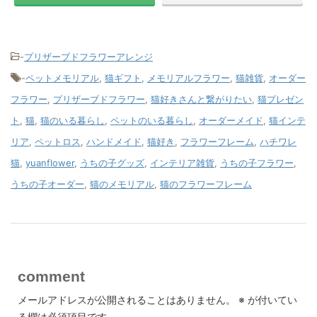
-
プリザーブドフラワーアレンジ
-
ペットメモリアル
,
猫ギフト
,
メモリアルフラワー
,
猫雑貨
,
オーダー
フラワー
,
プリザーブドフラワー
,
猫好きさんと繋がりたい
,
猫プレゼン
ト
,
猫
,
猫のいる暮らし
,
ペットのいる暮らし
,
オーダーメイド
,
猫インテ
リア
,
ペットロス
,
ハンドメイド
,
猫好き
,
フラワーフレーム
,
ハチワレ
猫
,
yuanflower
,
うちの子グッズ
,
インテリア雑貨
,
うちの子フラワー
,
うちの子オーダー
,
猫のメモリアル
,
猫のフラワーフレーム
comment
メールアドレスが公開されることはありません。
※
が付いてい
る欄は必須項目です