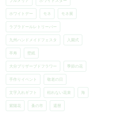
プルメリア
ホワイトスター
ホワイトデー
モネ
モネ展
ラブラドールレトリーバー
九州ハンドメイドフェスタ
入園式
卒寿
壁紙
大分プリザーブドフラワー
季節の花
手作りイベント
敬老の日
文字入れギフト
枯れない花束
海
紫陽花
蚤の市
還暦