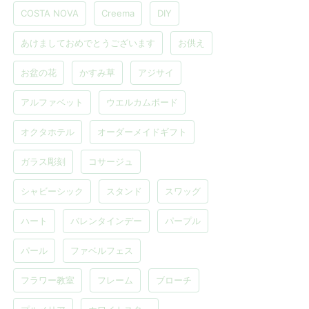
COSTA NOVA
Creema
DIY
あけましておめでとうございます
お供え
お盆の花
かすみ草
アジサイ
アルファベット
ウエルカムボード
オクタホテル
オーダーメイドギフト
ガラス彫刻
コサージュ
シャビーシック
スタンド
スワッグ
ハート
バレンタインデー
パープル
パール
ファベルフェス
フラワー教室
フレーム
ブローチ