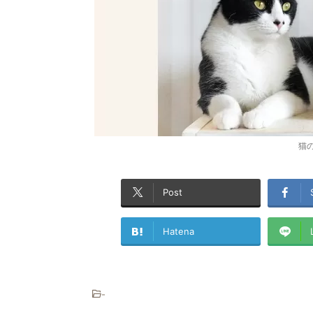
猫
Post
Hatena
-