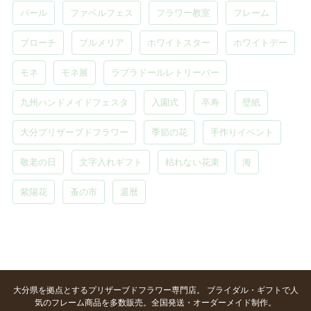
パール
ファベルフェス
フラワー教室
フレーム
ブローチ
プルメリア
ホワイトスター
ホワイトデー
モネ
モネ展
ラブラドールレトリーバー
九州ハンドメイドフェスタ
入園式
卒寿
壁紙
大分プリザーブドフラワー
季節の花
手作りイベント
敬老の日
文字入れギフト
枯れない花束
海
紫陽花
蚤の市
還暦
大分県を拠点とするプリザーブドフラワー専門店。 ブライダル・ギフトで人
気のフレーム商品を多数販売。全国発送・オーダーメイド制作。