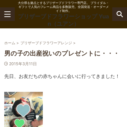
大分県を拠点とするプリザーブドフラワー専門店。 ブライダル・
ギフトで人気のフレーム商品を多数販売。全国発送・オーダーメ
イド制作。
プリザーブドフラワーショップ Yua
n（ユアン）
ホーム
>
プリザーブドフラワーアレンジ
>
男の子の出産祝いのプレゼントに・・・
2015年3月11日
先日、お友だちの赤ちゃんに会いに行ってきました！