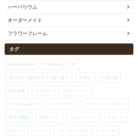
ハーバリウム
オーダーメイド
フラワーフレーム
タグ
COSTA NOVA
Creema
DIY
あけましておめでとうございます
お供え
お盆の花
かすみ草
アジサイ
アルファベット
ウエルカムボード
オクタホテル
オーダーメイドギフト
ガラス彫刻
コサージュ
シャビーシック
スタンド
スワッグ
ハート
バレンタインデー
パープル