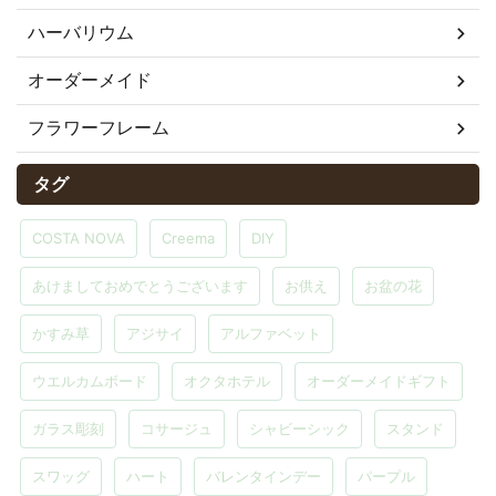
ハーバリウム
オーダーメイド
フラワーフレーム
タグ
COSTA NOVA
Creema
DIY
あけましておめでとうございます
お供え
お盆の花
かすみ草
アジサイ
アルファベット
ウエルカムボード
オクタホテル
オーダーメイドギフト
ガラス彫刻
コサージュ
シャビーシック
スタンド
スワッグ
ハート
バレンタインデー
パープル