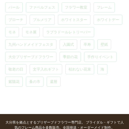
パール
ファベルフェス
フラワー教室
フレーム
ブローチ
プルメリア
ホワイトスター
ホワイトデー
モネ
モネ展
ラブラドールレトリーバー
九州ハンドメイドフェスタ
入園式
卒寿
壁紙
大分プリザーブドフラワー
季節の花
手作りイベント
敬老の日
文字入れギフト
枯れない花束
海
紫陽花
蚤の市
還暦
大分県を拠点とするプリザーブドフラワー専門店。 ブライダル・ギフトで人
気のフレーム商品を多数販売。全国発送・オーダーメイド制作。