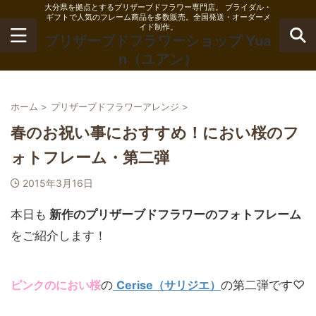
大分県を拠点とするプリザーブドフラワー専門店。 ブライダル・
ギフトで人気のフレーム商品を多数販売。全国発送・オーダーメ
イド制作。
プリザーブドフラワーショップ Yua
n（ユアン）
ホーム
>
プリザーブドフラワーアレンジ
>
春のお祝い事におすすめ！におい桜のフ
ォトフレーム・第二弾
2015年3月16日
本日も
新作のプリザーブドフラワーのフォトフレーム
をご紹介します！
ピンクのにおい桜
の
Cerise（サリジエ）
の第二弾です♡