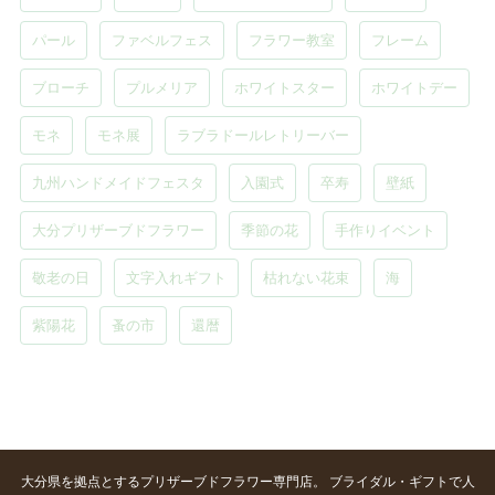
パール
ファベルフェス
フラワー教室
フレーム
ブローチ
プルメリア
ホワイトスター
ホワイトデー
モネ
モネ展
ラブラドールレトリーバー
九州ハンドメイドフェスタ
入園式
卒寿
壁紙
大分プリザーブドフラワー
季節の花
手作りイベント
敬老の日
文字入れギフト
枯れない花束
海
紫陽花
蚤の市
還暦
大分県を拠点とするプリザーブドフラワー専門店。 ブライダル・ギフトで人