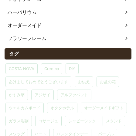
ハーバリウム
オーダーメイド
フラワーフレーム
タグ
COSTA NOVA
Creema
DIY
あけましておめでとうございます
お供え
お盆の花
かすみ草
アジサイ
アルファベット
ウエルカムボード
オクタホテル
オーダーメイドギフト
ガラス彫刻
コサージュ
シャビーシック
スタンド
スワッグ
ハート
バレンタインデー
パープル