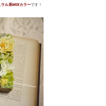
ラル系MIXカラー
です！