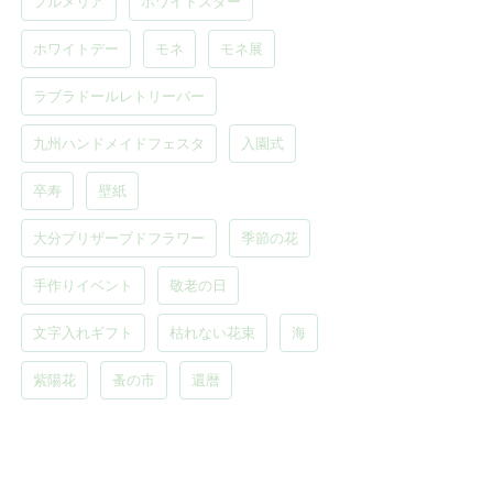
プルメリア
ホワイトスター
ホワイトデー
モネ
モネ展
ラブラドールレトリーバー
九州ハンドメイドフェスタ
入園式
卒寿
壁紙
大分プリザーブドフラワー
季節の花
手作りイベント
敬老の日
文字入れギフト
枯れない花束
海
紫陽花
蚤の市
還暦