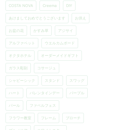
COSTA NOVA
Creema
DIY
あけましておめでとうございます
お供え
お盆の花
かすみ草
アジサイ
アルファベット
ウエルカムボード
オクタホテル
オーダーメイドギフト
ガラス彫刻
コサージュ
シャビーシック
スタンド
スワッグ
ハート
バレンタインデー
パープル
パール
ファベルフェス
フラワー教室
フレーム
ブローチ