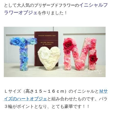
イニシャルフ
として大人気の
プ
リザーブドフラワーの
ラワーオブジェ
を作りました！
Ｌサイズ（
高さ１５～１６ｃｍ）
のイニシャルと
Ｍサ
イズのハートオブジェ
と組み合わせたものです。バラ
３輪がポイントとなり、とても豪華です！！