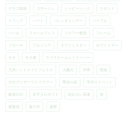
ガラス彫刻
コサージュ
シャビーシック
スタンド
スワッグ
ハート
バレンタインデー
パープル
パール
ファベルフェス
フラワー教室
フレーム
ブローチ
プルメリア
ホワイトスター
ホワイトデー
モネ
モネ展
ラブラドールレトリーバー
九州ハンドメイドフェスタ
入園式
卒寿
壁紙
大分プリザーブドフラワー
季節の花
手作りイベント
敬老の日
文字入れギフト
枯れない花束
海
紫陽花
蚤の市
還暦