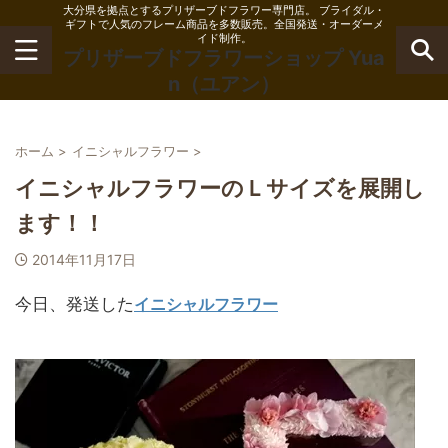
大分県を拠点とするプリザーブドフラワー専門店。 ブライダル・
ギフトで人気のフレーム商品を多数販売。全国発送・オーダーメ
イド制作。
プリザーブドフラワーショップ Yua
n（ユアン）
ホーム
>
イニシャルフラワー
>
イニシャルフラワーのＬサイズを展開し
ます！！
2014年11月17日
今日、発送した
イニシャルフラワー