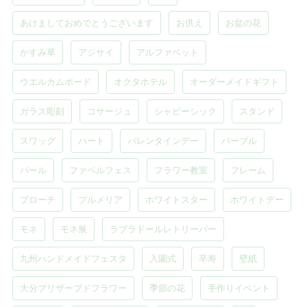
あけましておめでとうございます
お供え
お盆の花
かすみ草
アジサイ
アルファベット
ウエルカムボード
オクタホテル
オーダーメイドギフト
ガラス彫刻
コサージュ
シャビーシック
スタンド
スワッグ
ハート
バレンタインデー
パープル
パール
ファベルフェス
フラワー教室
フレーム
ブローチ
プルメリア
ホワイトスター
ホワイトデー
モネ
モネ展
ラブラドールレトリーバー
九州ハンドメイドフェスタ
入園式
卒寿
壁紙
大分プリザーブドフラワー
季節の花
手作りイベント