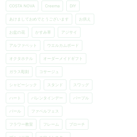
COSTA NOVA
Creema
DIY
あけましておめでとうございます
お供え
お盆の花
かすみ草
アジサイ
アルファベット
ウエルカムボード
オクタホテル
オーダーメイドギフト
ガラス彫刻
コサージュ
シャビーシック
スタンド
スワッグ
ハート
バレンタインデー
パープル
パール
ファベルフェス
フラワー教室
フレーム
ブローチ