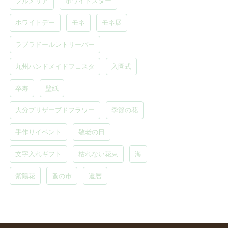
プルメリア
ホワイトスター
ホワイトデー
モネ
モネ展
ラブラドールレトリーバー
九州ハンドメイドフェスタ
入園式
卒寿
壁紙
大分プリザーブドフラワー
季節の花
手作りイベント
敬老の日
文字入れギフト
枯れない花束
海
紫陽花
蚤の市
還暦