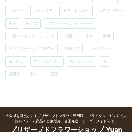
ブローチ
プルメリア
ホワイトスター
ホワイトデー
モネ
モネ展
ラブラドールレトリーバー
九州ハンドメイドフェスタ
入園式
卒寿
壁紙
大分プリザーブドフラワー
季節の花
手作りイベント
敬老の日
文字入れギフト
枯れない花束
海
紫陽花
蚤の市
還暦
大分県を拠点とするプリザーブドフラワー専門店。 ブライダル・ギフトで人
気のフレーム商品を多数販売。全国発送・オーダーメイド制作。
プリザーブドフラワーショップ Yuan