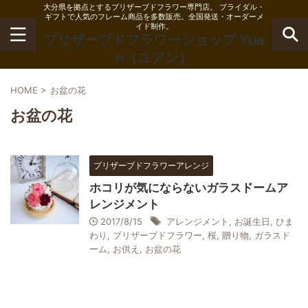
大分県を拠点とするプリザーブドフラワー専門店。 ブライダル・
ギフトで人気のフレーム商品を多数販売。全国発送・オーダーメ
イド制作。
プリザーブドフラワーショップ Yua
n（ユアン）
HOME
>
お盆の花
お盆の花
プリザーブドフラワーアレンジ
ホコリが気にならないガラスドームア
レンジメント
2017/8/15
アレンジメント
,
お誕生日
,
ひま
わり
,
プリザーブドフラワー
,
桜
,
贈り物
,
ガラスド
ーム
,
お供え
,
お盆の花