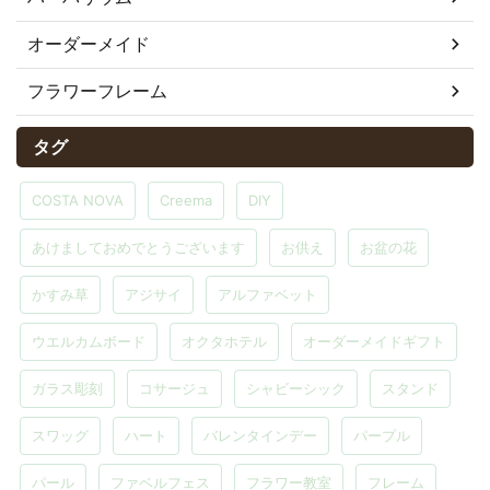
オーダーメイド
フラワーフレーム
タグ
COSTA NOVA
Creema
DIY
あけましておめでとうございます
お供え
お盆の花
かすみ草
アジサイ
アルファベット
ウエルカムボード
オクタホテル
オーダーメイドギフト
ガラス彫刻
コサージュ
シャビーシック
スタンド
スワッグ
ハート
バレンタインデー
パープル
パール
ファベルフェス
フラワー教室
フレーム