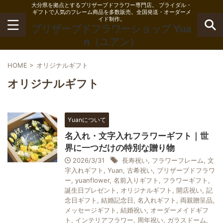
大分県を拠点とするプリザーブドフラワー専門店。 ブライダル・
ギフトで人気のフレーム商品を多数販売。全国発送・オーダーメ
イド制作。
プリザーブドフラワーショップ Yua
n（ユアン）
HOME
>
オリジナルギフト
オリジナルギフト
Yuanについて
名入れ・文字入れフラワーギフト｜世
界に一つだけの特別な贈り物
2026/3/31
長寿祝い
,
フラワーフレーム
,
文
字入れギフト
,
Yuan
,
古希祝い
,
プリザーブドフラワ
ー
,
yuanflower
,
名前入りギフト
,
フラワーギフト
,
誕生日プレゼント
,
オリジナルギフト
,
開店祝い
,
記
念日ギフト
,
結婚記念日
,
名入れギフト
,
両親贈呈品
,
メッセージギフト
,
結婚祝い
,
オーダーメイドギフ
ト
,
インテリアフラワー
,
周年祝い
,
ガラスドーム
,