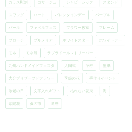
ガラス彫刻
コサージュ
シャビーシック
スタンド
スワッグ
ハート
バレンタインデー
パープル
パール
ファベルフェス
フラワー教室
フレーム
ブローチ
プルメリア
ホワイトスター
ホワイトデー
モネ
モネ展
ラブラドールレトリーバー
九州ハンドメイドフェスタ
入園式
卒寿
壁紙
大分プリザーブドフラワー
季節の花
手作りイベント
敬老の日
文字入れギフト
枯れない花束
海
紫陽花
蚤の市
還暦