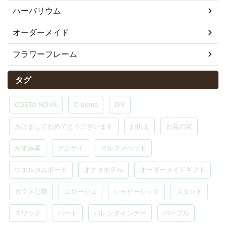
ハーバリウム
オーダーメイド
フラワーフレーム
タグ
COSTA NOVA
Creema
DIY
あけましておめでとうございます
お供え
お盆の花
かすみ草
アジサイ
アルファベット
ウエルカムボード
オクタホテル
オーダーメイドギフト
ガラス彫刻
コサージュ
シャビーシック
スタンド
スワッグ
ハート
バレンタインデー
パープル