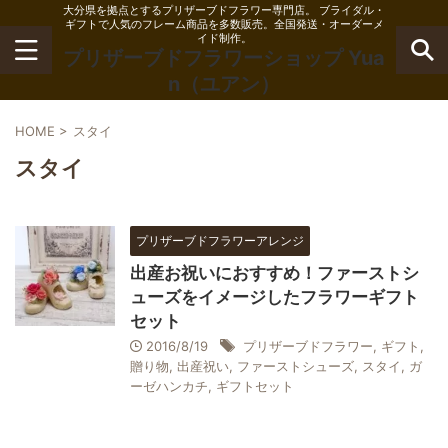
大分県を拠点とするプリザーブドフラワー専門店。 ブライダル・
ギフトで人気のフレーム商品を多数販売。全国発送・オーダーメ
イド制作。
プリザーブドフラワーショップ Yua
n（ユアン）
HOME
>
スタイ
スタイ
プリザーブドフラワーアレンジ
出産お祝いにおすすめ！ファーストシ
ューズをイメージしたフラワーギフト
セット
2016/8/19
プリザーブドフラワー
,
ギフト
,
贈り物
,
出産祝い
,
ファーストシューズ
,
スタイ
,
ガ
ーゼハンカチ
,
ギフトセット