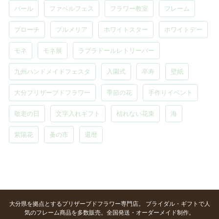
パール
ファベルフェス
フラワー教室
フレーム
ブローチ
プルメリア
ホワイトスター
ホワイトデー
モネ
モネ展
ラブラドールレトリーバー
九州ハンドメイドフェスタ
入園式
卒寿
壁紙
大分プリザーブドフラワー
季節の花
手作りイベント
敬老の日
文字入れギフト
枯れない花束
海
紫陽花
蚤の市
還暦
大分県を拠点とするプリザーブドフラワー専門店。 ブライダル・ギフトで人
気のフレーム商品を多数販売。全国発送・オーダーメイド制作。