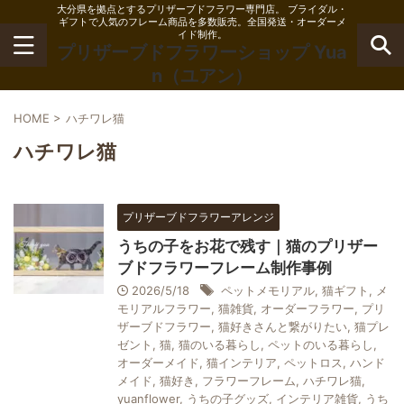
大分県を拠点とするプリザーブドフラワー専門店。 ブライダル・
ギフトで人気のフレーム商品を多数販売。全国発送・オーダーメ
イド制作。
プリザーブドフラワーショップ Yua
n（ユアン）
HOME
>
ハチワレ猫
ハチワレ猫
プリザーブドフラワーアレンジ
うちの子をお花で残す｜猫のプリザー
ブドフラワーフレーム制作事例
2026/5/18
ペットメモリアル
,
猫ギフト
,
メ
モリアルフラワー
,
猫雑貨
,
オーダーフラワー
,
プリ
ザーブドフラワー
,
猫好きさんと繋がりたい
,
猫プレ
ゼント
,
猫
,
猫のいる暮らし
,
ペットのいる暮らし
,
オーダーメイド
,
猫インテリア
,
ペットロス
,
ハンド
メイド
,
猫好き
,
フラワーフレーム
,
ハチワレ猫
,
yuanflower
,
うちの子グッズ
,
インテリア雑貨
,
うち