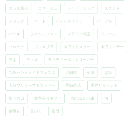
ガラス彫刻
コサージュ
シャビーシック
スタンド
スワッグ
ハート
バレンタインデー
パープル
パール
ファベルフェス
フラワー教室
フレーム
ブローチ
プルメリア
ホワイトスター
ホワイトデー
モネ
モネ展
ラブラドールレトリーバー
九州ハンドメイドフェスタ
入園式
卒寿
壁紙
大分プリザーブドフラワー
季節の花
手作りイベント
敬老の日
文字入れギフト
枯れない花束
海
紫陽花
蚤の市
還暦