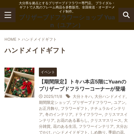
大分県を拠点とするプリザーブドフラワー専門店。 ブライダル・
ギフトで人気のフレーム商品を多数販売。全国発送・オーダーメ
イド制作。
プリザーブドフラワーショップ Yua
n（ユアン）
HOME
>
ハンドメイドギフト
ハンドメイドギフト
イベント
【期間限定】トキハ本店5階にYuanの
プリザーブドフラワーコーナーが登場
2025/11/8
大分トキハ
,
大分ハンドメイド
,
期間限定ショップ
,
プリザーブドフラワー
,
ユアン
,
お正月飾り
,
フラワーギフト
,
ナチュラルインテリ
ア
,
冬のインテリア
,
ドライフラワー
,
クリスマスイ
ンテリア
,
お花のある暮らし
,
クリスマスリース
,
大
分雑貨
,
花のある生活
,
フラワーインテリア
,
大分お
でかけ
,
ハンドメイドギフト
,
しめ飾り
,
季節の花
,