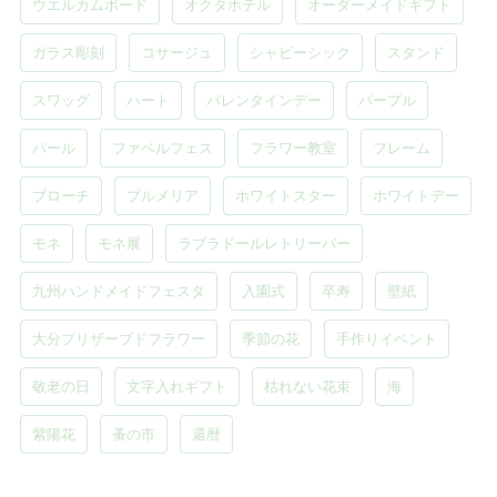
ウエルカムボード
オクタホテル
オーダーメイドギフト
ガラス彫刻
コサージュ
シャビーシック
スタンド
スワッグ
ハート
バレンタインデー
パープル
パール
ファベルフェス
フラワー教室
フレーム
ブローチ
プルメリア
ホワイトスター
ホワイトデー
モネ
モネ展
ラブラドールレトリーバー
九州ハンドメイドフェスタ
入園式
卒寿
壁紙
大分プリザーブドフラワー
季節の花
手作りイベント
敬老の日
文字入れギフト
枯れない花束
海
紫陽花
蚤の市
還暦