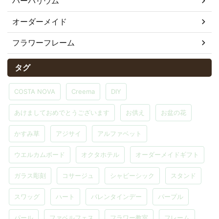
ハーバリウム
オーダーメイド
フラワーフレーム
タグ
COSTA NOVA
Creema
DIY
あけましておめでとうございます
お供え
お盆の花
かすみ草
アジサイ
アルファベット
ウエルカムボード
オクタホテル
オーダーメイドギフト
ガラス彫刻
コサージュ
シャビーシック
スタンド
スワッグ
ハート
バレンタインデー
パープル
パール
ファベルフェス
フラワー教室
フレーム