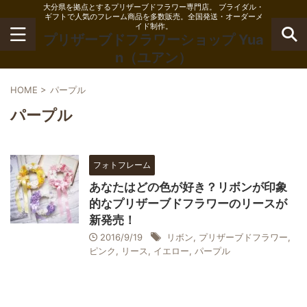
大分県を拠点とするプリザーブドフラワー専門店。 ブライダル・
ギフトで人気のフレーム商品を多数販売。全国発送・オーダーメ
イド制作。
プリザーブドフラワーショップ Yua
n（ユアン）
HOME
>
パープル
パープル
フォトフレーム
あなたはどの色が好き？リボンが印象
的なプリザーブドフラワーのリースが
新発売！
2016/9/19
リボン
,
プリザーブドフラワー
,
ピンク
,
リース
,
イエロー
,
パープル