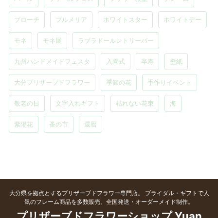
ブローチ
プルメリア
ホワイトスター
ホワイトデー
モネ
モネ展
ラブラドールレトリーバー
九州ハンドメイドフェスタ
入園式
卒寿
壁紙
大分プリザーブドフラワー
季節の花
手作りイベント
敬老の日
文字入れギフト
枯れない花束
海
紫陽花
蚤の市
還暦
大分県を拠点とするプリザーブドフラワー専門店。 ブライダル・ギフトで人
気のフレーム商品を多数販売。全国発送・オーダーメイド制作。
プリザーブドフラワーショップ Yuan