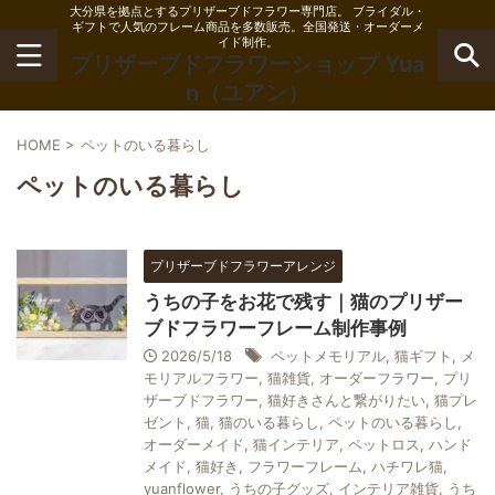
大分県を拠点とするプリザーブドフラワー専門店。 ブライダル・
ギフトで人気のフレーム商品を多数販売。全国発送・オーダーメ
イド制作。
プリザーブドフラワーショップ Yua
n（ユアン）
HOME
>
ペットのいる暮らし
ペットのいる暮らし
プリザーブドフラワーアレンジ
うちの子をお花で残す｜猫のプリザー
ブドフラワーフレーム制作事例
2026/5/18
ペットメモリアル
,
猫ギフト
,
メ
モリアルフラワー
,
猫雑貨
,
オーダーフラワー
,
プリ
ザーブドフラワー
,
猫好きさんと繋がりたい
,
猫プレ
ゼント
,
猫
,
猫のいる暮らし
,
ペットのいる暮らし
,
オーダーメイド
,
猫インテリア
,
ペットロス
,
ハンド
メイド
,
猫好き
,
フラワーフレーム
,
ハチワレ猫
,
yuanflower
,
うちの子グッズ
,
インテリア雑貨
,
うち