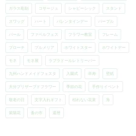
ガラス彫刻
コサージュ
シャビーシック
スタンド
スワッグ
ハート
バレンタインデー
パープル
パール
ファベルフェス
フラワー教室
フレーム
ブローチ
プルメリア
ホワイトスター
ホワイトデー
モネ
モネ展
ラブラドールレトリーバー
九州ハンドメイドフェスタ
入園式
卒寿
壁紙
大分プリザーブドフラワー
季節の花
手作りイベント
敬老の日
文字入れギフト
枯れない花束
海
紫陽花
蚤の市
還暦