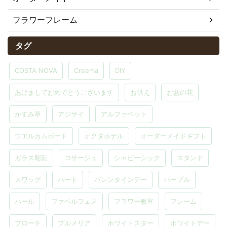
フラワーフレーム
タグ
COSTA NOVA
Creema
DIY
あけましておめでとうございます
お供え
お盆の花
かすみ草
アジサイ
アルファベット
ウエルカムボード
オクタホテル
オーダーメイドギフト
ガラス彫刻
コサージュ
シャビーシック
スタンド
スワッグ
ハート
バレンタインデー
パープル
パール
ファベルフェス
フラワー教室
フレーム
ブローチ
プルメリア
ホワイトスター
ホワイトデー