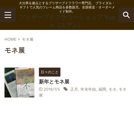
大分県を拠点とするプリザーブドフラワー専門店。 ブライダル・
ギフトで人気のフレーム商品を多数販売。全国発送・オーダーメ
イド制作。
プリザーブドフラワーショップ Yua
n（ユアン）
HOME
>
モネ展
モネ展
日々のこと
新年とモネ展
2016/1/5
正月
,
年末年始
,
福岡
,
モネ
,
モネ
展