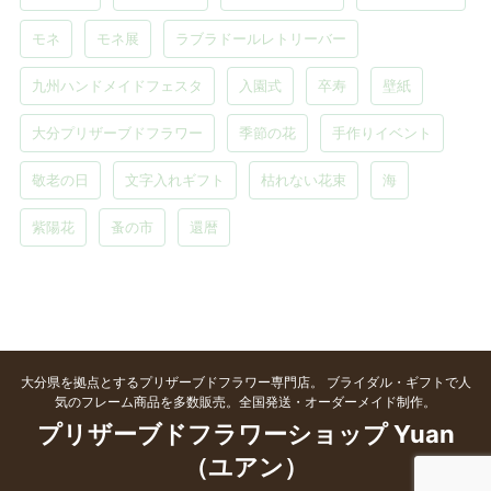
モネ
モネ展
ラブラドールレトリーバー
九州ハンドメイドフェスタ
入園式
卒寿
壁紙
大分プリザーブドフラワー
季節の花
手作りイベント
敬老の日
文字入れギフト
枯れない花束
海
紫陽花
蚤の市
還暦
大分県を拠点とするプリザーブドフラワー専門店。 ブライダル・ギフトで人
気のフレーム商品を多数販売。全国発送・オーダーメイド制作。
プリザーブドフラワーショップ Yuan
（ユアン）