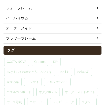
フォトフレーム
ハーバリウム
オーダーメイド
フラワーフレーム
タグ
COSTA NOVA
Creema
DIY
あけましておめでとうございます
お供え
お盆の花
かすみ草
アジサイ
アルファベット
ウエルカムボード
オクタホテル
オーダーメイドギフト
ガラス彫刻
コサージュ
シャビーシック
スタンド