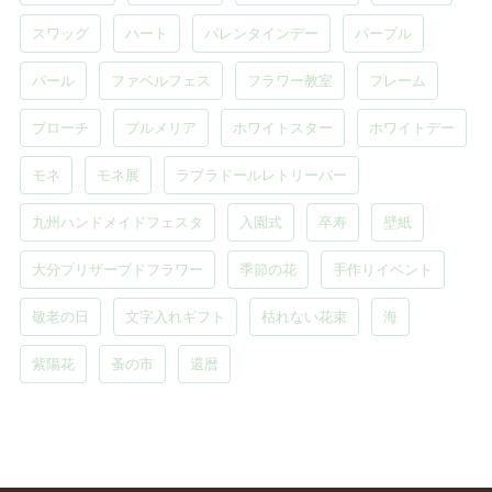
スワッグ
ハート
バレンタインデー
パープル
パール
ファベルフェス
フラワー教室
フレーム
ブローチ
プルメリア
ホワイトスター
ホワイトデー
モネ
モネ展
ラブラドールレトリーバー
九州ハンドメイドフェスタ
入園式
卒寿
壁紙
大分プリザーブドフラワー
季節の花
手作りイベント
敬老の日
文字入れギフト
枯れない花束
海
紫陽花
蚤の市
還暦