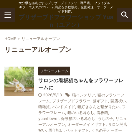
大分県を拠点とするプリザーブドフラワー専門店。 ブライダル・
ギフトで人気のフレーム商品を多数販売。全国発送・オーダーメ
イド制作。
プリザーブドフラワーショップ Yua
n（ユアン）
HOME
>
リニューアルオープン
リニューアルオープン
フラワーフレーム
サロンの看板猫ちゃんをフラワーフレ
ームに
2026/5/13
猫インテリア
,
猫のフラワーフ
レーム
,
プリザーブドフラワー
,
猫ギフト
,
開店祝い
,
猫雑貨
,
ハンドメイド
,
猫好きさんと繋がりたい
,
フ
ラワーフレーム
,
猫のいる暮らし
,
看板猫
,
yuanflower
,
保護猫のいる暮らし
,
うちの子
,
リニュ
ーアルオープン
,
オーダーメイドギフト
,
サロン開店
祝い
,
周年祝い
,
ペットギフト
,
うちの子オーダー