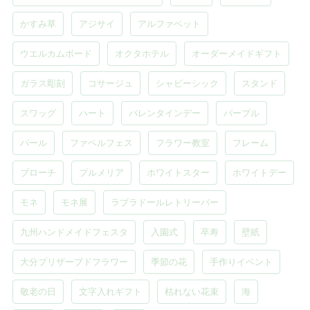
かすみ草
アジサイ
アルファベット
ウエルカムボード
オクタホテル
オーダーメイドギフト
ガラス彫刻
コサージュ
シャビーシック
スタンド
スワッグ
ハート
バレンタインデー
パープル
パール
ファベルフェス
フラワー教室
フレーム
ブローチ
プルメリア
ホワイトスター
ホワイトデー
モネ
モネ展
ラブラドールレトリーバー
九州ハンドメイドフェスタ
入園式
卒寿
壁紙
大分プリザーブドフラワー
季節の花
手作りイベント
敬老の日
文字入れギフト
枯れない花束
海