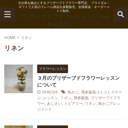
大分県を拠点とするプリザーブドフラワー専門店。 ブライダル・
ギフトで人気のフレーム商品を多数販売。全国発送・オーダーメ
イド制作。
プリザーブドフラワーショップ Yua
n（ユアン）
HOME
>
リネン
リネン
フラワーレッスン
３月のプリザーブドフラワーレッスン
について
2016/3/6
鳥かご
,
博多阪急コトコトステー
ジ
,
レッスン
,
リボン
,
博多阪急
,
プリザーブドフラ
ワー
,
あじさい
,
トピアリー
,
リネン
,
鳥かごアレン
ジメント