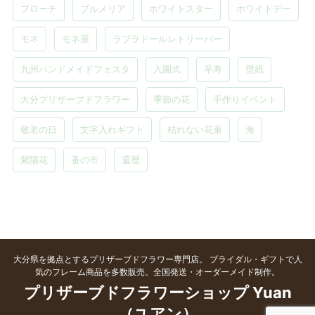
ブローチ
プルメリア
ホワイトスター
ホワイトデー
モネ
モネ展
ラブラドールレトリーバー
九州ハンドメイドフェスタ
入園式
卒寿
壁紙
大分プリザーブドフラワー
季節の花
手作りイベント
敬老の日
文字入れギフト
枯れない花束
海
紫陽花
蚤の市
還暦
大分県を拠点とするプリザーブドフラワー専門店。 ブライダル・ギフトで人
気のフレーム商品を多数販売。全国発送・オーダーメイド制作。
プリザーブドフラワーショップ Yuan
（ユアン）