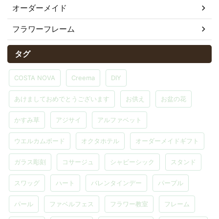
オーダーメイド
フラワーフレーム
タグ
COSTA NOVA
Creema
DIY
あけましておめでとうございます
お供え
お盆の花
かすみ草
アジサイ
アルファベット
ウエルカムボード
オクタホテル
オーダーメイドギフト
ガラス彫刻
コサージュ
シャビーシック
スタンド
スワッグ
ハート
バレンタインデー
パープル
パール
ファベルフェス
フラワー教室
フレーム