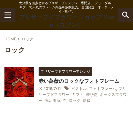
大分県を拠点とするプリザーブドフラワー専門店。 ブライダル・
ギフトで人気のフレーム商品を多数販売。全国発送・オーダーメ
イド制作。
プリザーブドフラワーショップ Yua
n（ユアン）
HOME
>
ロック
ロック
プリザーブドフラワーアレンジ
赤い薔薇のロックなフォトフレーム
2016/7/11
ピストル
,
フォトフレーム
,
プリ
ザーブドフラワー
,
ギフト
,
贈り物
,
ボックスフラワ
ー
,
赤い薔薇
,
赤
,
ロック
,
薔薇