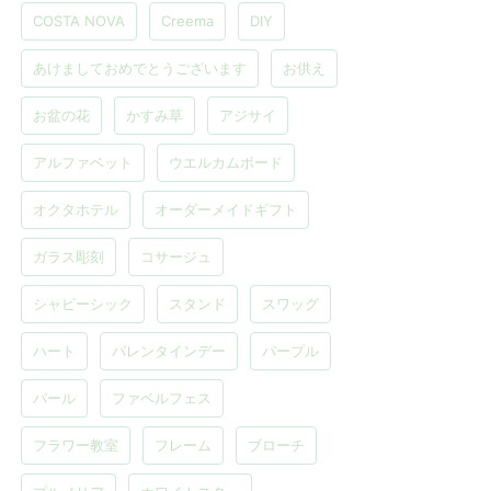
COSTA NOVA
Creema
DIY
あけましておめでとうございます
お供え
お盆の花
かすみ草
アジサイ
アルファベット
ウエルカムボード
オクタホテル
オーダーメイドギフト
ガラス彫刻
コサージュ
シャビーシック
スタンド
スワッグ
ハート
バレンタインデー
パープル
パール
ファベルフェス
フラワー教室
フレーム
ブローチ