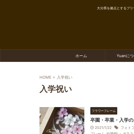
大分県を拠点とするプリ
ホーム
Yuanに
HOME
>
入学祝い
入学祝い
フラワーフレーム
卒園・卒業・入学の
2021/1/22
フォト
フレーム
,
結婚祝い
,
ガラス