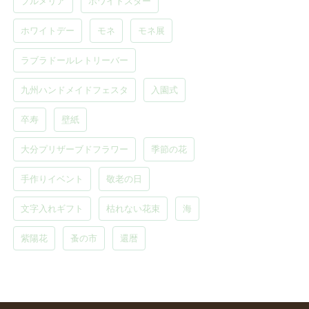
プルメリア
ホワイトスター
ホワイトデー
モネ
モネ展
ラブラドールレトリーバー
九州ハンドメイドフェスタ
入園式
卒寿
壁紙
大分プリザーブドフラワー
季節の花
手作りイベント
敬老の日
文字入れギフト
枯れない花束
海
紫陽花
蚤の市
還暦