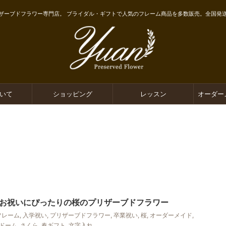
ザーブドフラワー専門店。 ブライダル・ギフトで人気のフレーム商品を多数販売。全国発
ついて
ショッピング
レッスン
オーダー
お祝いにぴったりの桜のプリザーブドフラワー
フレーム
,
入学祝い
,
プリザーブドフラワー
,
卒業祝い
,
桜
,
オーダーメイド
,
ドーム
,
さくら
,
春ギフト
,
文字入れ