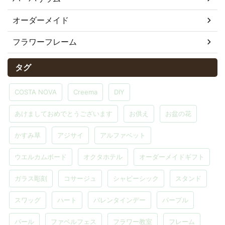
オーダーメイド
フラワーフレーム
タグ
COSTA NOVA
Creema
DIY
あけましておめでとうございます
お供え
お盆の花
かすみ草
アジサイ
アルファベット
ウエルカムボード
オクタホテル
オーダーメイドギフト
ガラス彫刻
コサージュ
シャビーシック
スタンド
スワッグ
ハート
バレンタインデー
パープル
パール
ファベルフェス
フラワー教室
フレーム