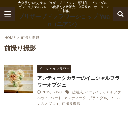
大分県を拠点とするプリザーブドフラワー専門店。 ブライダル・
ギフトで人気のフレーム商品を多数販売。全国発送・オーダーメ
イド制作。
プリザーブドフラワーショップ Yua
n（ユアン）
HOME
>
前撮り撮影
前撮り撮影
イニシャルフラワー
アンティークカラーのイニシャルフラ
ワーオブジェ
2015/12/20
結婚式
,
イニシャル
,
アルファ
ベット
,
ハート
,
アンティーク
,
ブライダル
,
ウエル
カムオブジェ
,
前撮り撮影