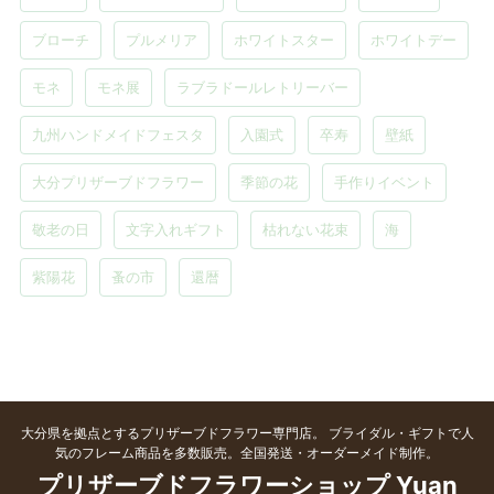
ブローチ
プルメリア
ホワイトスター
ホワイトデー
モネ
モネ展
ラブラドールレトリーバー
九州ハンドメイドフェスタ
入園式
卒寿
壁紙
大分プリザーブドフラワー
季節の花
手作りイベント
敬老の日
文字入れギフト
枯れない花束
海
紫陽花
蚤の市
還暦
大分県を拠点とするプリザーブドフラワー専門店。 ブライダル・ギフトで人
気のフレーム商品を多数販売。全国発送・オーダーメイド制作。
プリザーブドフラワーショップ Yuan