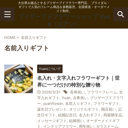
大分県を拠点とするプリザーブドフラワー専門店。 ブライダル・
ギフトで人気のフレーム商品を多数販売。全国発送・オーダーメ
イド制作。
プリザーブドフラワーショップ Yua
n（ユアン）
HOME
>
名前入りギフト
名前入りギフト
Yuanについて
名入れ・文字入れフラワーギフト｜世
界に一つだけの特別な贈り物
2026/3/31
長寿祝い
,
フラワーフレーム
,
文
字入れギフト
,
Yuan
,
古希祝い
,
プリザーブドフラワ
ー
,
yuanflower
,
名前入りギフト
,
フラワーギフト
,
誕生日プレゼント
,
オリジナルギフト
,
開店祝い
,
記
念日ギフト
,
結婚記念日
,
名入れギフト
,
両親贈呈品
,
メッセージギフト
,
結婚祝い
,
オーダーメイドギフ
ト
,
インテリアフラワー
,
周年祝い
,
ガラスドーム
,