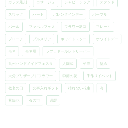
ガラス彫刻
コサージュ
シャビーシック
スタンド
スワッグ
ハート
バレンタインデー
パープル
パール
ファベルフェス
フラワー教室
フレーム
ブローチ
プルメリア
ホワイトスター
ホワイトデー
モネ
モネ展
ラブラドールレトリーバー
九州ハンドメイドフェスタ
入園式
卒寿
壁紙
大分プリザーブドフラワー
季節の花
手作りイベント
敬老の日
文字入れギフト
枯れない花束
海
紫陽花
蚤の市
還暦