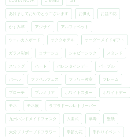
COSTA NOVA
Creema
DIY
あけましておめでとうございます
お供え
お盆の花
かすみ草
アジサイ
アルファベット
ウエルカムボード
オクタホテル
オーダーメイドギフト
ガラス彫刻
コサージュ
シャビーシック
スタンド
スワッグ
ハート
バレンタインデー
パープル
パール
ファベルフェス
フラワー教室
フレーム
ブローチ
プルメリア
ホワイトスター
ホワイトデー
モネ
モネ展
ラブラドールレトリーバー
九州ハンドメイドフェスタ
入園式
卒寿
壁紙
大分プリザーブドフラワー
季節の花
手作りイベント