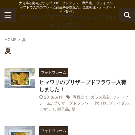
大分県を拠点とするプリザーブドフラワー専門店。 ブライダル・
ギフトで人気のフレーム商品を多数販売。全国発送・オーダーメ
イド制作。
プリザーブドフラワーショップ Yua
n（ユアン）
HOME
>
夏
夏
フォトフレーム
ヒマワリのプリザーブドフラワー入荷
しました！
2018/6/11
写真立て
,
ガラス彫刻
,
フォトフ
レーム
,
プリザーブドフラワー
,
贈り物
,
ブライダル
,
ヒマワリ
,
贈呈品
,
夏
フォトフレーム