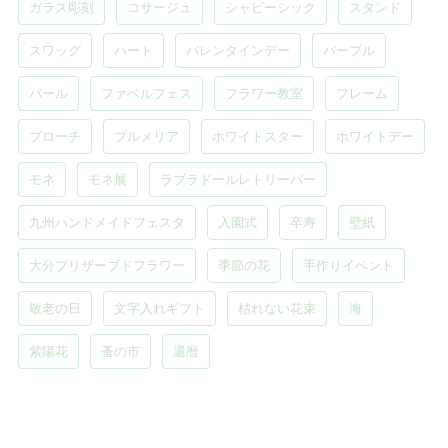
ガラス彫刻
コサージュ
シャビーシック
スタンド
スワッグ
ハート
バレンタインデー
パープル
パール
ファベルフェス
フラワー教室
フレーム
ブローチ
プルメリア
ホワイトスター
ホワイトデー
モネ
モネ展
ラブラドールレトリーバー
九州ハンドメイドフェスタ
入園式
卒寿
壁紙
大分プリザーブドフラワー
季節の花
手作りイベント
敬老の日
文字入れギフト
枯れない花束
海
紫陽花
蚤の市
還暦