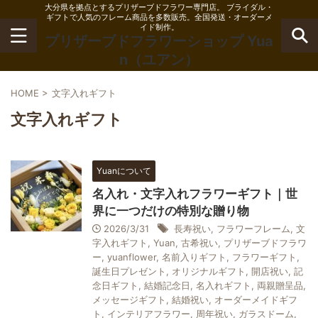
大分県を拠点とするプリザーブドフラワー専門店。 ブライダル・
ギフトで人気のフレーム商品を多数販売。全国発送・オーダーメ
イド制作。
プリザーブドフラワーショップ Yua
n（ユアン）
HOME
>
文字入れギフト
文字入れギフト
Yuanについて
名入れ・文字入れフラワーギフト｜世
界に一つだけの特別な贈り物
2026/3/31
長寿祝い
,
フラワーフレーム
,
文
字入れギフト
,
Yuan
,
古希祝い
,
プリザーブドフラワ
ー
,
yuanflower
,
名前入りギフト
,
フラワーギフト
,
誕生日プレゼント
,
オリジナルギフト
,
開店祝い
,
記
念日ギフト
,
結婚記念日
,
名入れギフト
,
両親贈呈品
,
メッセージギフト
,
結婚祝い
,
オーダーメイドギフ
ト
,
インテリアフラワー
,
周年祝い
,
ガラスドーム
,