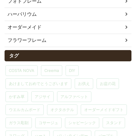
フォトフレーム
ハーバリウム
オーダーメイド
フラワーフレーム
タグ
COSTA NOVA
Creema
DIY
あけましておめでとうございます
お供え
お盆の花
かすみ草
アジサイ
アルファベット
ウエルカムボード
オクタホテル
オーダーメイドギフト
ガラス彫刻
コサージュ
シャビーシック
スタンド
スワッグ
ハート
バレンタインデー
パープル