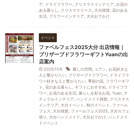
ア
,
ドライフラワー
,
クリスマスインテリア
,
お花の
ある暮らし
,
クリスマスリース
,
大分雑貨
,
花のある
生活
,
フラワーインテリア
,
大分おでかけ
イベント
ファベルフェス2025大分 出店情報｜
プリザーブドフラワーギフトYuanの出
店案内
2025/11/8
癒しの空間
,
ユアン
,
お花好きな
人と繋がりたい
,
プリザーブドフラワー
,
ドライフラ
ワー好きな人と繋がりたい
,
季節の花
,
フラワーギフ
ト
,
花のある暮らし
,
ギフトにおすすめ
,
ドライフラ
ワー
,
お花のある生活
,
暮らしを彩るお花
,
Yuan
,
ナ
チュラルインテリア
,
ハンドメイド雑貨
,
クリスマス
インテリア
,
大分イベント
,
秋のイベント
,
ファベル
フェス
,
大分雑貨
,
ファベルフェス2025
,
大分カフェ
巡り
,
大分ハンドメイド
,
大分おでかけ
,
ハンドメイ
ドイベント