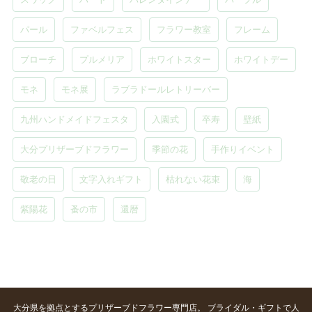
パール
ファベルフェス
フラワー教室
フレーム
ブローチ
プルメリア
ホワイトスター
ホワイトデー
モネ
モネ展
ラブラドールレトリーバー
九州ハンドメイドフェスタ
入園式
卒寿
壁紙
大分プリザーブドフラワー
季節の花
手作りイベント
敬老の日
文字入れギフト
枯れない花束
海
紫陽花
蚤の市
還暦
大分県を拠点とするプリザーブドフラワー専門店。 ブライダル・ギフトで人