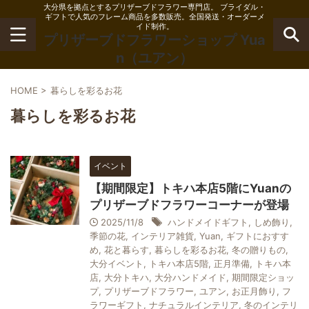
大分県を拠点とするプリザーブドフラワー専門店。 ブライダル・
ギフトで人気のフレーム商品を多数販売。全国発送・オーダーメ
イド制作。
プリザーブドフラワーショップ Yua
n（ユアン）
HOME
>
暮らしを彩るお花
暮らしを彩るお花
イベント
【期間限定】トキハ本店5階にYuanの
プリザーブドフラワーコーナーが登場
2025/11/8
ハンドメイドギフト
,
しめ飾り
,
季節の花
,
インテリア雑貨
,
Yuan
,
ギフトにおすす
め
,
花と暮らす
,
暮らしを彩るお花
,
冬の贈りもの
,
大分イベント
,
トキハ本店5階
,
正月準備
,
トキハ本
店
,
大分トキハ
,
大分ハンドメイド
,
期間限定ショッ
プ
,
プリザーブドフラワー
,
ユアン
,
お正月飾り
,
フ
ラワーギフト
,
ナチュラルインテリア
,
冬のインテリ