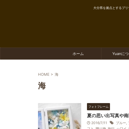
大分県を拠点とするプリ
ホーム
Yuanに
HOME
>
海
海
フォトフレーム
夏の思い出写真や南
2016/7/11
ブルー
,
フト
,
贈り物
,
旅行
,
ハワイ
,