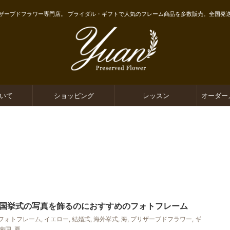
ザーブドフラワー専門店。 ブライダル・ギフトで人気のフレーム商品を多数販売。全国発
ついて
ショッピング
レッスン
オーダー
国挙式の写真を飾るのにおすすめのフォトフレーム
フォトフレーム
,
イエロー
,
結婚式
,
海外挙式
,
海
,
プリザーブドフラワー
,
ギ
南国
,
夏