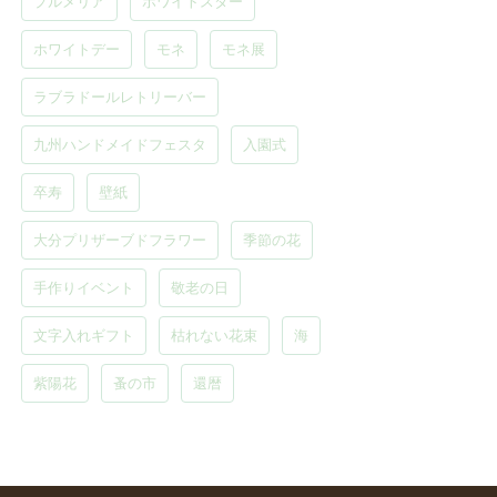
プルメリア
ホワイトスター
ホワイトデー
モネ
モネ展
ラブラドールレトリーバー
九州ハンドメイドフェスタ
入園式
卒寿
壁紙
大分プリザーブドフラワー
季節の花
手作りイベント
敬老の日
文字入れギフト
枯れない花束
海
紫陽花
蚤の市
還暦