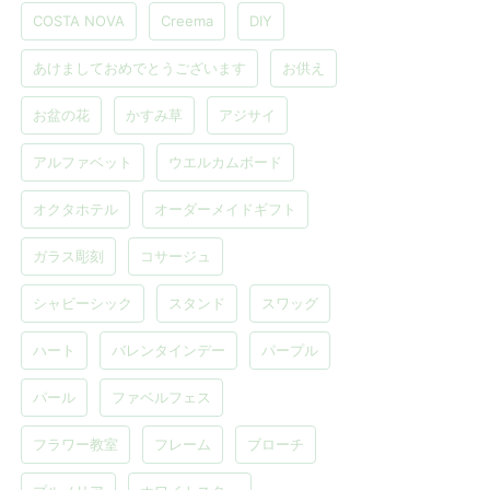
COSTA NOVA
Creema
DIY
あけましておめでとうございます
お供え
お盆の花
かすみ草
アジサイ
アルファベット
ウエルカムボード
オクタホテル
オーダーメイドギフト
ガラス彫刻
コサージュ
シャビーシック
スタンド
スワッグ
ハート
バレンタインデー
パープル
パール
ファベルフェス
フラワー教室
フレーム
ブローチ