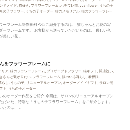
ンドメイド
,
猫好き
,
フラワーフレーム
,
ハチワレ猫
,
yuanflower
,
うちの子
ちの子フラワー
,
うちの子オーダー
,
猫のメモリアル
,
猫のフラワーフレー
ワーフレーム制作事例 今回ご紹介するのは、 猫ちゃんとお花の写
ダーフレームです。 お客様から送っていただいたのは、 優しい色
しい花 ...
んをフラワーフレームに
テリア
,
猫のフラワーフレーム
,
プリザーブドフラワー
,
猫ギフト
,
開店祝い
,
きさんと繋がりたい
,
フラワーフレーム
,
猫のいる暮らし
,
看板猫
,
暮らし
,
うちの子
,
リニューアルオープン
,
オーダーメイドギフト
,
サロン開
フト
,
うちの子オーダー
いのオーダー作品をご紹介 今回は、サロンのリニューアルオープン
ただいた、特別な「うちの子フラワーフレーム」をご紹介します。
のは、 ...