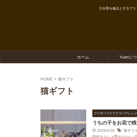
大分県を拠点とするプリ
ホーム
Yuanに
HOME
>
猫ギフト
猫ギフト
プリザーブドフラワーアレンジ
うちの子をお花で残
2026/5/18
猫ギフ
猫好きさんと繋がりたい
,