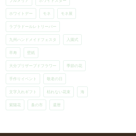
プルメリア
ホワイトスター
ホワイトデー
モネ
モネ展
ラブラドールレトリーバー
九州ハンドメイドフェスタ
入園式
卒寿
壁紙
大分プリザーブドフラワー
季節の花
手作りイベント
敬老の日
文字入れギフト
枯れない花束
海
紫陽花
蚤の市
還暦