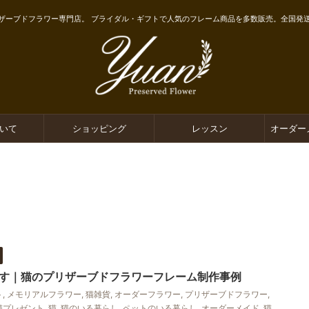
ザーブドフラワー専門店。 ブライダル・ギフトで人気のフレーム商品を多数販売。全国発
ついて
ショッピング
レッスン
オーダー
す｜猫のプリザーブドフラワーフレーム制作事例
ト
,
メモリアルフラワー
,
猫雑貨
,
オーダーフラワー
,
プリザーブドフラワー
,
猫プレゼント
,
猫
,
猫のいる暮らし
,
ペットのいる暮らし
,
オーダーメイド
,
猫