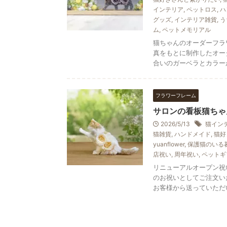
インテリア
,
ペットロス
,
ハ
グッズ
,
インテリア雑貨
,
う
ム
,
ペットメモリアル
猫ちゃんのオーダーフラ
真をもとに制作したオー
合いのガーベラとカラーが美
フラワーフレーム
サロンの看板猫ちゃ
2026/5/13
猫イン
猫雑貨
,
ハンドメイド
,
猫好
yuanflower
,
保護猫のいる
店祝い
,
周年祝い
,
ペットギ
リニューアルオープン祝
のお祝いとしてご注文い
お客様から送っていただいた