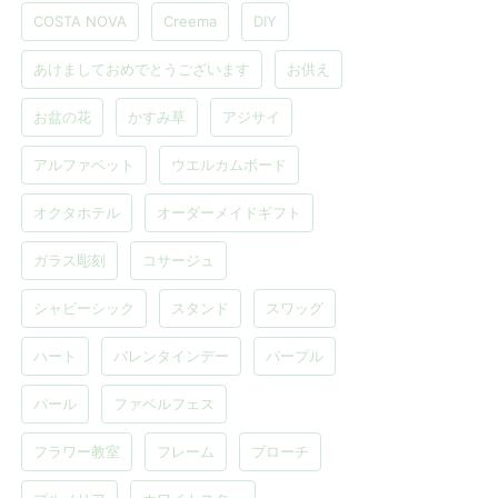
COSTA NOVA
Creema
DIY
あけましておめでとうございます
お供え
お盆の花
かすみ草
アジサイ
アルファベット
ウエルカムボード
オクタホテル
オーダーメイドギフト
ガラス彫刻
コサージュ
シャビーシック
スタンド
スワッグ
ハート
バレンタインデー
パープル
パール
ファベルフェス
フラワー教室
フレーム
ブローチ