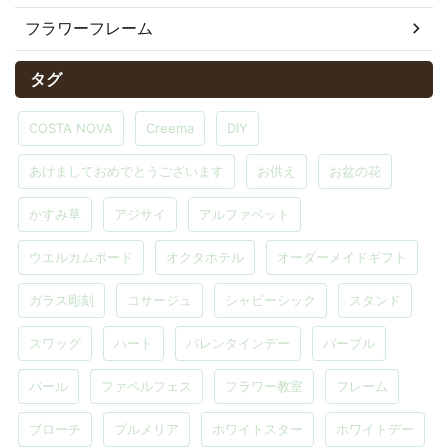
フラワーフレーム
タグ
COSTA NOVA
Creema
DIY
あけましておめでとうございます
お供え
お盆の花
かすみ草
アジサイ
アルファベット
ウエルカムボード
オクタホテル
オーダーメイドギフト
ガラス彫刻
コサージュ
シャビーシック
スタンド
スワッグ
ハート
バレンタインデー
パープル
パール
ファベルフェス
フラワー教室
フレーム
ブローチ
プルメリア
ホワイトスター
ホワイトデー