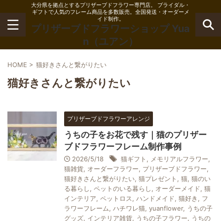
大分県を拠点とするプリザーブドフラワー専門店。 ブライダル・
ギフトで人気のフレーム商品を多数販売。全国発送・オーダーメ
イド制作。
プリザーブドフラワーショップ Yua
n（ユアン）
HOME
>
猫好きさんと繋がりたい
猫好きさんと繋がりたい
プリザーブドフラワーアレンジ
うちの子をお花で残す｜猫のプリザー
ブドフラワーフレーム制作事例
2026/5/18
猫ギフト
,
メモリアルフラワー
,
猫雑貨
,
オーダーフラワー
,
プリザーブドフラワー
,
猫好きさんと繋がりたい
,
猫プレゼント
,
猫
,
猫のい
る暮らし
,
ペットのいる暮らし
,
オーダーメイド
,
猫
インテリア
,
ペットロス
,
ハンドメイド
,
猫好き
,
フ
ラワーフレーム
,
ハチワレ猫
,
yuanflower
,
うちの子
グッズ
,
インテリア雑貨
,
うちの子フラワー
,
うちの