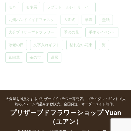
モネ
モネ展
ラブラドールレトリーバー
九州ハンドメイドフェスタ
入園式
卒寿
壁紙
大分プリザーブドフラワー
季節の花
手作りイベント
敬老の日
文字入れギフト
枯れない花束
海
紫陽花
蚤の市
還暦
大分県を拠点とするプリザーブドフラワー専門店。 ブライダル・ギフトで人
気のフレーム商品を多数販売。全国発送・オーダーメイド制作。
プリザーブドフラワーショップ Yuan
（ユアン）