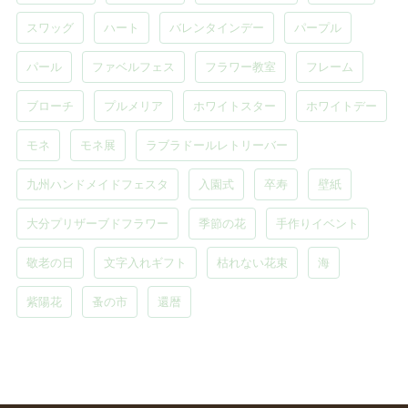
スワッグ
ハート
バレンタインデー
パープル
パール
ファベルフェス
フラワー教室
フレーム
ブローチ
プルメリア
ホワイトスター
ホワイトデー
モネ
モネ展
ラブラドールレトリーバー
九州ハンドメイドフェスタ
入園式
卒寿
壁紙
大分プリザーブドフラワー
季節の花
手作りイベント
敬老の日
文字入れギフト
枯れない花束
海
紫陽花
蚤の市
還暦