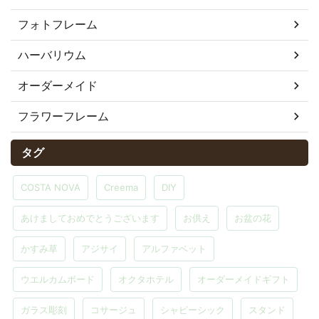
フォトフレーム
ハーバリウム
オーダーメイド
フラワーフレーム
タグ
COSTA NOVA
Creema
DIY
あけましておめでとうございます
お供え
お盆の花
かすみ草
アジサイ
アルファベット
ウエルカムボード
オクタホテル
オーダーメイドギフト
ガラス彫刻
コサージュ
シャビーシック
スタンド