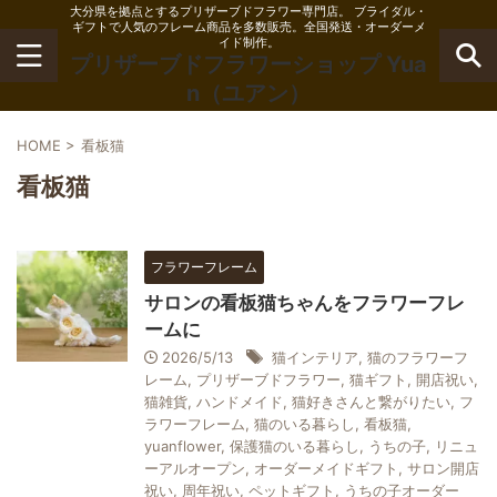
大分県を拠点とするプリザーブドフラワー専門店。 ブライダル・
ギフトで人気のフレーム商品を多数販売。全国発送・オーダーメ
イド制作。
プリザーブドフラワーショップ Yua
n（ユアン）
HOME
>
看板猫
看板猫
フラワーフレーム
サロンの看板猫ちゃんをフラワーフレ
ームに
2026/5/13
猫インテリア
,
猫のフラワーフ
レーム
,
プリザーブドフラワー
,
猫ギフト
,
開店祝い
,
猫雑貨
,
ハンドメイド
,
猫好きさんと繋がりたい
,
フ
ラワーフレーム
,
猫のいる暮らし
,
看板猫
,
yuanflower
,
保護猫のいる暮らし
,
うちの子
,
リニュ
ーアルオープン
,
オーダーメイドギフト
,
サロン開店
祝い
,
周年祝い
,
ペットギフト
,
うちの子オーダー