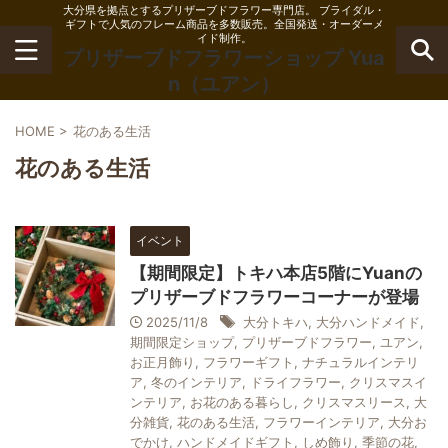
大分県を拠点とするプリザーブドフラワー専門店。 ブライダル・
ギフトで人気のフレーム商品を多数販売。全国発送・オーダーメ
イド制作。
プリザーブドフラワーショップ Yua
n（ユアン）
HOME
>
花のある生活
花のある生活
イベント
【期間限定】トキハ本店5階にYuanの
プリザーブドフラワーコーナーが登場
2025/11/8
大分トキハ
,
大分ハンドメイド
,
期間限定ショップ
,
プリザーブドフラワー
,
ユアン
,
お正月飾り
,
フラワーギフト
,
ナチュラルインテリ
ア
,
冬のインテリア
,
ドライフラワー
,
クリスマスイ
ンテリア
,
お花のある暮らし
,
クリスマスリース
,
大
分雑貨
,
花のある生活
,
フラワーインテリア
,
大分お
でかけ
,
ハンドメイドギフト
,
しめ飾り
,
季節の花
,