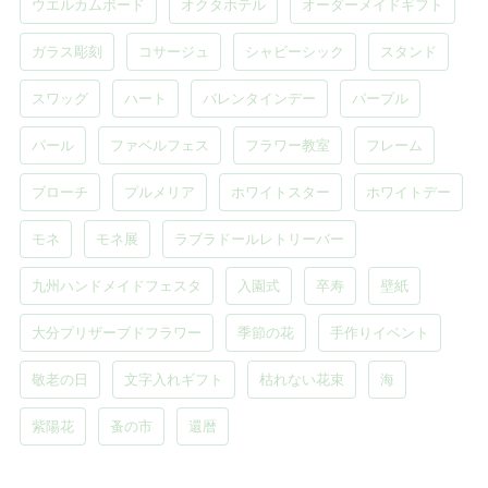
ウエルカムボード
オクタホテル
オーダーメイドギフト
ガラス彫刻
コサージュ
シャビーシック
スタンド
スワッグ
ハート
バレンタインデー
パープル
パール
ファベルフェス
フラワー教室
フレーム
ブローチ
プルメリア
ホワイトスター
ホワイトデー
モネ
モネ展
ラブラドールレトリーバー
九州ハンドメイドフェスタ
入園式
卒寿
壁紙
大分プリザーブドフラワー
季節の花
手作りイベント
敬老の日
文字入れギフト
枯れない花束
海
紫陽花
蚤の市
還暦