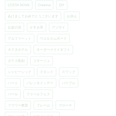
COSTA NOVA
Creema
DIY
あけましておめでとうございます
お供え
お盆の花
かすみ草
アジサイ
アルファベット
ウエルカムボード
オクタホテル
オーダーメイドギフト
ガラス彫刻
コサージュ
シャビーシック
スタンド
スワッグ
ハート
バレンタインデー
パープル
パール
ファベルフェス
フラワー教室
フレーム
ブローチ