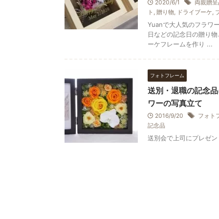
2020/6/1
両親贈呈
ト
,
贈り物
,
ドライブーケ
,
Yuanで大人気のフラ
日などの記念日の贈り物
ーケフレームを作り ...
フォトフレーム
送別・退職の記念品
ワーの写真立て
2016/9/20
フォト
記念品
送別会で上司にプレゼン