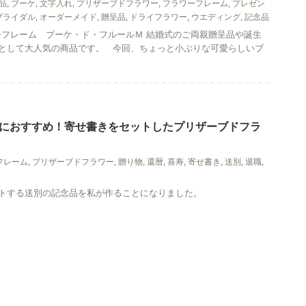
品
,
ブーケ
,
文字入れ
,
プリザーブドフラワー
,
フラワーフレーム
,
プレゼン
ブライダル
,
オーダーメイド
,
贈呈品
,
ドライフラワー
,
ウエディング
,
記念品
ワーフレーム ブーケ・ド・フルールＭ 結婚式のご両親贈呈品や誕生
として大人気の商品です。 今回、ちょっと小ぶりな可愛らしいブ
におすすめ！寄せ書きをセットしたプリザーブドフラ
フレーム
,
プリザーブドフラワー
,
贈り物
,
還暦
,
喜寿
,
寄せ書き
,
送別
,
退職
,
トする送別の記念品を私が作ることになりました。