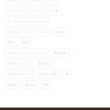
プルメリア
ホワイトスター
ホワイトデー
モネ
モネ展
ラブラドールレトリーバー
九州ハンドメイドフェスタ
入園式
卒寿
壁紙
大分プリザーブドフラワー
季節の花
手作りイベント
敬老の日
文字入れギフト
枯れない花束
海
紫陽花
蚤の市
還暦