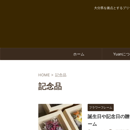
大分県を拠点とするプリ
ホーム
Yuanに
HOME
>
記念品
記念品
フラワーフレーム
誕生日や記念日の贈
ーム