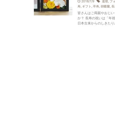
2018/7/9
還暦
,
フ
寿
,
ギフト
,
卒寿
,
胡蝶蘭
,
長
皆さんはご両親やおじい
か？ 長寿の祝いは「年
日本古来からのしきたりが