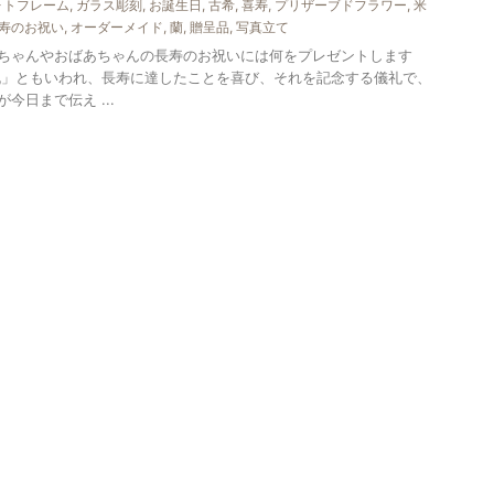
ォトフレーム
,
ガラス彫刻
,
お誕生日
,
古希
,
喜寿
,
プリザーブドフラワー
,
米
寿のお祝い
,
オーダーメイド
,
蘭
,
贈呈品
,
写真立て
ちゃんやおばあちゃんの長寿のお祝いには何をプレゼントします
祝」ともいわれ、長寿に達したことを喜び、それを記念する儀礼で、
今日まで伝え ...