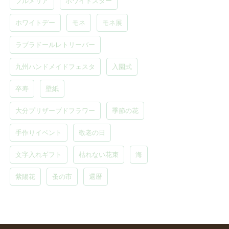
プルメリア
ホワイトスター
ホワイトデー
モネ
モネ展
ラブラドールレトリーバー
九州ハンドメイドフェスタ
入園式
卒寿
壁紙
大分プリザーブドフラワー
季節の花
手作りイベント
敬老の日
文字入れギフト
枯れない花束
海
紫陽花
蚤の市
還暦