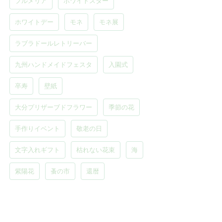
プルメリア
ホワイトスター
ホワイトデー
モネ
モネ展
ラブラドールレトリーバー
九州ハンドメイドフェスタ
入園式
卒寿
壁紙
大分プリザーブドフラワー
季節の花
手作りイベント
敬老の日
文字入れギフト
枯れない花束
海
紫陽花
蚤の市
還暦