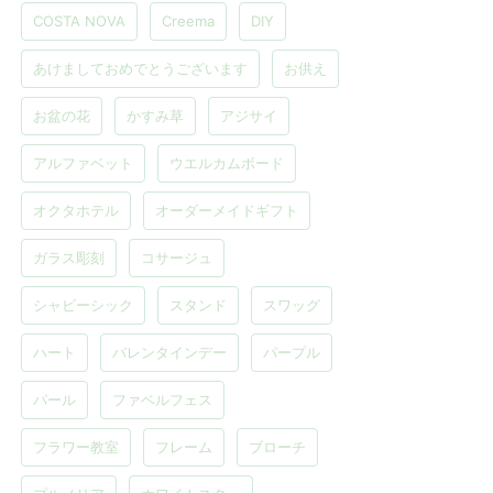
COSTA NOVA
Creema
DIY
あけましておめでとうございます
お供え
お盆の花
かすみ草
アジサイ
アルファベット
ウエルカムボード
オクタホテル
オーダーメイドギフト
ガラス彫刻
コサージュ
シャビーシック
スタンド
スワッグ
ハート
バレンタインデー
パープル
パール
ファベルフェス
フラワー教室
フレーム
ブローチ