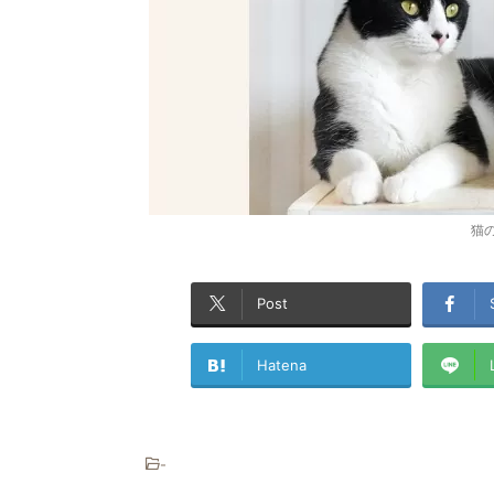
猫
Post
Hatena
-