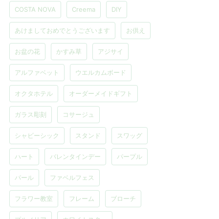
COSTA NOVA
Creema
DIY
あけましておめでとうございます
お供え
お盆の花
かすみ草
アジサイ
アルファベット
ウエルカムボード
オクタホテル
オーダーメイドギフト
ガラス彫刻
コサージュ
シャビーシック
スタンド
スワッグ
ハート
バレンタインデー
パープル
パール
ファベルフェス
フラワー教室
フレーム
ブローチ