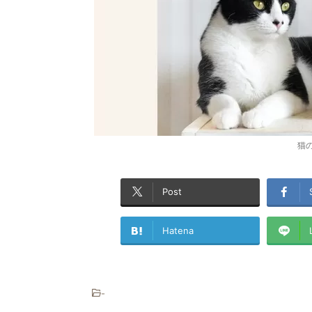
猫
Post
Hatena
-