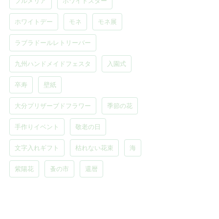
プルメリア
ホワイトスター
ホワイトデー
モネ
モネ展
ラブラドールレトリーバー
九州ハンドメイドフェスタ
入園式
卒寿
壁紙
大分プリザーブドフラワー
季節の花
手作りイベント
敬老の日
文字入れギフト
枯れない花束
海
紫陽花
蚤の市
還暦