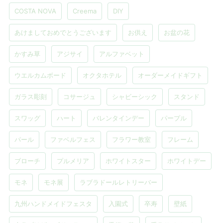
COSTA NOVA
Creema
DIY
あけましておめでとうございます
お供え
お盆の花
かすみ草
アジサイ
アルファベット
ウエルカムボード
オクタホテル
オーダーメイドギフト
ガラス彫刻
コサージュ
シャビーシック
スタンド
スワッグ
ハート
バレンタインデー
パープル
パール
ファベルフェス
フラワー教室
フレーム
ブローチ
プルメリア
ホワイトスター
ホワイトデー
モネ
モネ展
ラブラドールレトリーバー
九州ハンドメイドフェスタ
入園式
卒寿
壁紙