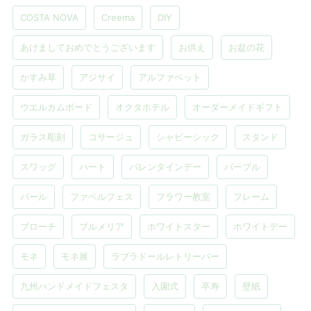
COSTA NOVA
Creema
DIY
あけましておめでとうございます
お供え
お盆の花
かすみ草
アジサイ
アルファベット
ウエルカムボード
オクタホテル
オーダーメイドギフト
ガラス彫刻
コサージュ
シャビーシック
スタンド
スワッグ
ハート
バレンタインデー
パープル
パール
ファベルフェス
フラワー教室
フレーム
ブローチ
プルメリア
ホワイトスター
ホワイトデー
モネ
モネ展
ラブラドールレトリーバー
九州ハンドメイドフェスタ
入園式
卒寿
壁紙