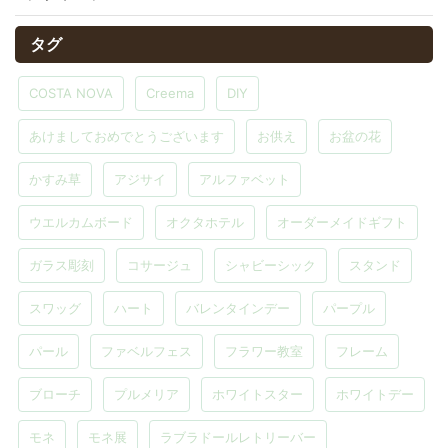
タグ
COSTA NOVA
Creema
DIY
あけましておめでとうございます
お供え
お盆の花
かすみ草
アジサイ
アルファベット
ウエルカムボード
オクタホテル
オーダーメイドギフト
ガラス彫刻
コサージュ
シャビーシック
スタンド
スワッグ
ハート
バレンタインデー
パープル
パール
ファベルフェス
フラワー教室
フレーム
ブローチ
プルメリア
ホワイトスター
ホワイトデー
モネ
モネ展
ラブラドールレトリーバー