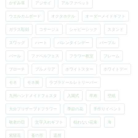
かすみ草
アジサイ
アルファベット
ウエルカムボード
オクタホテル
オーダーメイドギフト
ガラス彫刻
コサージュ
シャビーシック
スタンド
スワッグ
ハート
バレンタインデー
パープル
パール
ファベルフェス
フラワー教室
フレーム
ブローチ
プルメリア
ホワイトスター
ホワイトデー
モネ
モネ展
ラブラドールレトリーバー
九州ハンドメイドフェスタ
入園式
卒寿
壁紙
大分プリザーブドフラワー
季節の花
手作りイベント
敬老の日
文字入れギフト
枯れない花束
海
紫陽花
蚤の市
還暦