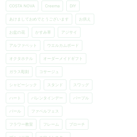
COSTA NOVA
Creema
DIY
あけましておめでとうございます
お供え
お盆の花
かすみ草
アジサイ
アルファベット
ウエルカムボード
オクタホテル
オーダーメイドギフト
ガラス彫刻
コサージュ
シャビーシック
スタンド
スワッグ
ハート
バレンタインデー
パープル
パール
ファベルフェス
フラワー教室
フレーム
ブローチ