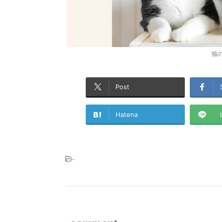
猫
Post
Hatena
-