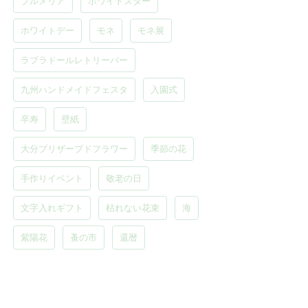
プルメリア
ホワイトスター
ホワイトデー
モネ
モネ展
ラブラドールレトリーバー
九州ハンドメイドフェスタ
入園式
卒寿
壁紙
大分プリザーブドフラワー
季節の花
手作りイベント
敬老の日
文字入れギフト
枯れない花束
海
紫陽花
蚤の市
還暦