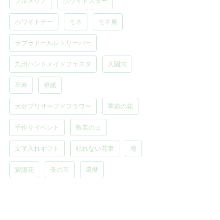
プルメリア
ホワイトスター
ホワイトデー
モネ
モネ展
ラブラドールレトリーバー
九州ハンドメイドフェスタ
入園式
卒寿
壁紙
大分プリザーブドフラワー
季節の花
手作りイベント
敬老の日
文字入れギフト
枯れない花束
海
紫陽花
蚤の市
還暦