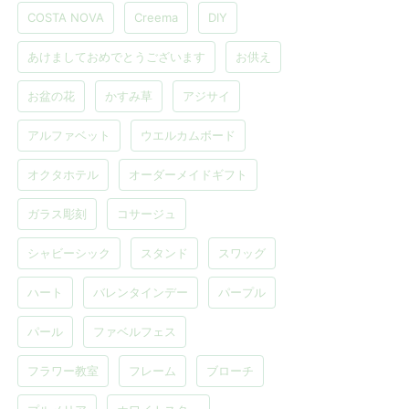
COSTA NOVA
Creema
DIY
あけましておめでとうございます
お供え
お盆の花
かすみ草
アジサイ
アルファベット
ウエルカムボード
オクタホテル
オーダーメイドギフト
ガラス彫刻
コサージュ
シャビーシック
スタンド
スワッグ
ハート
バレンタインデー
パープル
パール
ファベルフェス
フラワー教室
フレーム
ブローチ