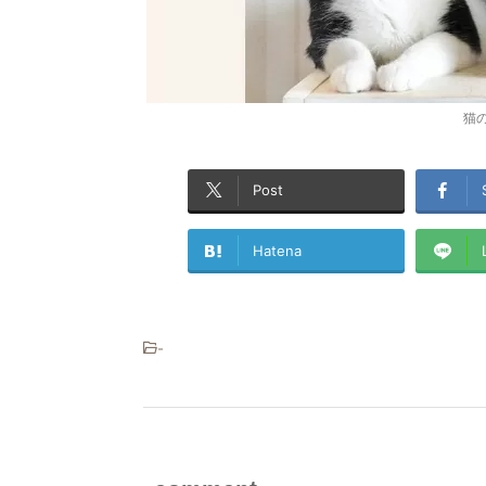
猫
Post
Hatena
-