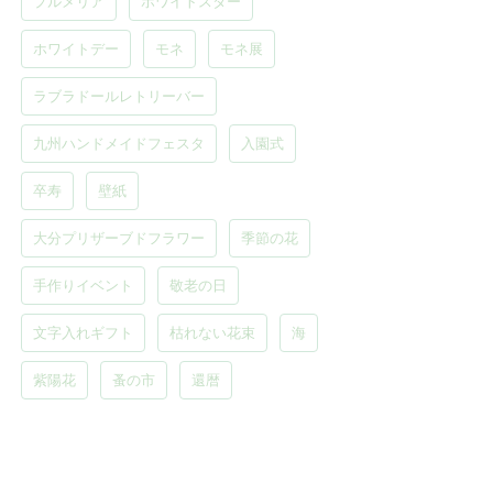
プルメリア
ホワイトスター
ホワイトデー
モネ
モネ展
ラブラドールレトリーバー
九州ハンドメイドフェスタ
入園式
卒寿
壁紙
大分プリザーブドフラワー
季節の花
手作りイベント
敬老の日
文字入れギフト
枯れない花束
海
紫陽花
蚤の市
還暦