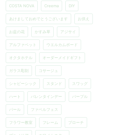
COSTA NOVA
Creema
DIY
あけましておめでとうございます
お供え
お盆の花
かすみ草
アジサイ
アルファベット
ウエルカムボード
オクタホテル
オーダーメイドギフト
ガラス彫刻
コサージュ
シャビーシック
スタンド
スワッグ
ハート
バレンタインデー
パープル
パール
ファベルフェス
フラワー教室
フレーム
ブローチ