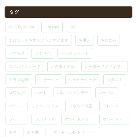
タグ
COSTA NOVA
Creema
DIY
あけましておめでとうございます
お供え
お盆の花
かすみ草
アジサイ
アルファベット
ウエルカムボード
オクタホテル
オーダーメイドギフト
ガラス彫刻
コサージュ
シャビーシック
スタンド
スワッグ
ハート
バレンタインデー
パープル
パール
ファベルフェス
フラワー教室
フレーム
ブローチ
プルメリア
ホワイトスター
ホワイトデー
モネ
モネ展
ラブラドールレトリーバー