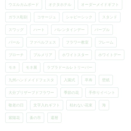
ウエルカムボード
オクタホテル
オーダーメイドギフト
ガラス彫刻
コサージュ
シャビーシック
スタンド
スワッグ
ハート
バレンタインデー
パープル
パール
ファベルフェス
フラワー教室
フレーム
ブローチ
プルメリア
ホワイトスター
ホワイトデー
モネ
モネ展
ラブラドールレトリーバー
九州ハンドメイドフェスタ
入園式
卒寿
壁紙
大分プリザーブドフラワー
季節の花
手作りイベント
敬老の日
文字入れギフト
枯れない花束
海
紫陽花
蚤の市
還暦