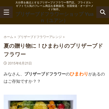
大分県を拠点とするプリザーブドフラワー専門店。 ブライダル・
ギフトで人気のフレーム商品を多数販売。全国発送・オーダーメ
イド制作。
プリザーブドフラワーショップ Yua
n（ユアン）
ホーム
>
プリザーブドフラワーアレンジ
>
夏の贈り物に！ひまわりのプリザーブド
フラワー
2015年6月21日
ひまわり
みなさん、
プリザーブドフラワー
の
があるの
はご存知ですか？？